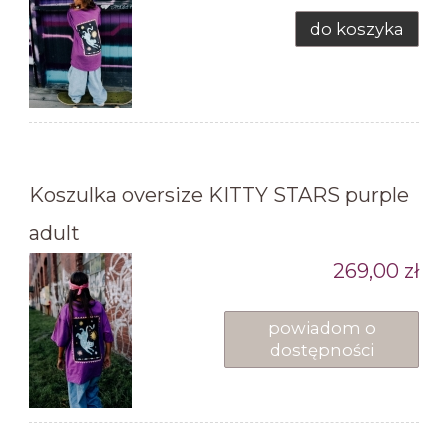
do koszyka
Koszulka oversize KITTY STARS purple
adult
269,00 zł
powiadom o
dostępności