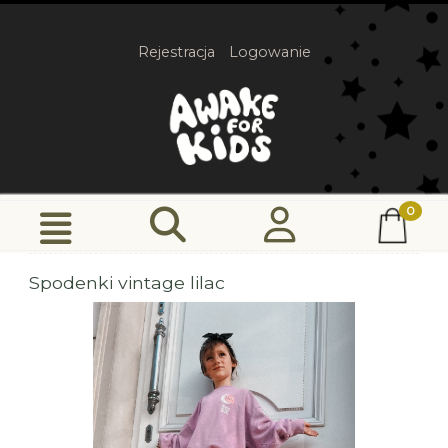
Rejestracja
Logowanie
Spodenki vintage lilac