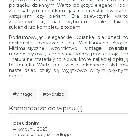
porządku dziennym. Warto połączyć elegancki look
z delikatnymi dodatkami, jak na przykład kwiatami,
wstążkami czy perłami. Dla dziewczynki warto
zastanowić się nad wyborem białej,
lnianej
sukienki
lub
kompletu z topem
Podsumowując, eleganckie ubranka dla dzieci to
doskonałe rozwiązanie na Wielkanocne święta.
Minimalistyczne wzornictwo,
vintage
,
oversize
,
modne, stylowe, stonowane kolory, proste kroje, len
i naturalne materiały to słowa, które najlepiej opisują
te ubranka. Warto postawić na elegancję i styl, aby
nasze dzieci czuły się wyjątkowo w tym pięknym
czasie.
#vintage
#oversize
Komentarze do wpisu (1)
pseudonim
4 kwietnia 2023
no wielkanoc już niedługo