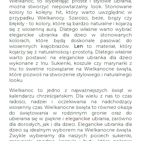
Wielkanoc, to wybierając proste i stylowe ubrania,
można stworzyć niepowtarzalny look. Stonowane
kolory to kolejny hit, który warto uwzględnić w
przypadku Wielkanocy. Szarości, beże, brązy czy
błękity - to kolory, które są bardzo naturalne i kojarzą
się z wiosenną aurą. Dlatego właśnie warto wybrać
eleganckie ubranka dla dzieci w stonowanych
kolorach, które będą doskonale pasować do
wiosennych krajobrazów.
Len
to materiał, który
kojarzy się z naturalnością i prostotą. Dlatego właśnie
warto postawić na eleganckie ubranka dla dzieci
wykonane z lnu. Sukienki,
koszule
czy marynarki z
lnu to świetne rozwiązanie na Wielkanocne święta,
które pozwoli na stworzenie stylowego i naturalnego
looku.
Wielkanoc to jedno z najważniejszych świąt w
kalendarzu chrześcijańskim. Dla wielu z nas to czas
radości, nadziei i oczekiwania na nadchodzący
wiosenny czas. Wielkanocne święta to również okazja
do świętowania w rodzinnym gronie oraz do
ubierania się w piękne i
eleganckie ubrania
, zarówno
dla dorosłych, jak i dla dzieci. Eleganckie ubranka dla
dzieci są idealnym wyborem na Wielkanocne święta.
Zwykle wybieramy dla naszych pociech sukienki,