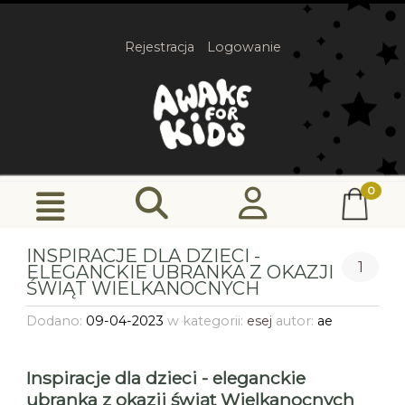
Rejestracja
Logowanie
INSPIRACJE DLA DZIECI -
1
ELEGANCKIE UBRANKA Z OKAZJI
ŚWIĄT WIELKANOCNYCH
Dodano:
09-04-2023
w kategorii:
esej
autor:
ae
Inspiracje dla dzieci - eleganckie
ubranka z okazji świąt Wielkanocnych