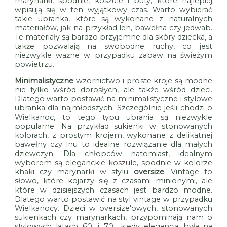
marynarki, spodnie, koszule i buty, które najlepiej
wpisują się w ten wyjątkowy czas. Warto wybierać
takie ubranka, które są wykonane z naturalnych
materiałów, jak na przykład len, bawełna czy jedwab.
Te materiały są bardzo przyjemne dla skóry dziecka, a
także pozwalają na swobodne ruchy, co jest
niezwykle ważne w przypadku zabaw na świeżym
powietrzu.
Minimalistyczne
wzornictwo i proste kroje są modne
nie tylko wśród dorosłych, ale także wśród dzieci.
Dlatego warto postawić na minimalistyczne i stylowe
ubranka dla najmłodszych. Szczególnie jeśli chodzi o
Wielkanoc, to tego typu ubrania są niezwykle
popularne. Na przykład sukienki w stonowanych
kolorach, z prostym krojem, wykonane z delikatnej
bawełny czy lnu to idealne rozwiązanie dla małych
dziewczyn. Dla chłopców natomiast, idealnym
wyborem są eleganckie
koszule
, spodnie w kolorze
khaki czy marynarki w stylu
oversize
. Vintage to
słowo, które kojarzy się z czasami minionymi, ale
które w dzisiejszych czasach jest bardzo modne.
Dlatego warto postawić na styl vintage w przypadku
Wielkanocy. Dzieci w oversize'owych, stonowanych
sukienkach czy marynarkach, przypominają nam o
stylowych latach 60. i 70., kiedy elegancja była na