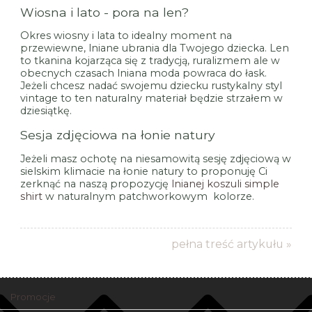
Wiosna i lato - pora na len?
Okres wiosny i lata to idealny moment na
przewiewne, lniane ubrania dla Twojego dziecka. Len
to tkanina kojarząca się z tradycją, ruralizmem ale w
obecnych czasach lniana moda powraca do łask.
Jeżeli chcesz nadać swojemu dziecku rustykalny styl
vintage to ten naturalny materiał będzie strzałem w
dziesiątkę.
Sesja zdjęciowa na łonie natury
Jeżeli masz ochotę na niesamowitą sesję zdjęciową w
sielskim klimacie na łonie natury to proponuję Ci
zerknąć na naszą propozycję
lnianej koszuli simple
shirt
w naturalnym patchworkowym kolorze.
pełna treść artykułu »
Promocje