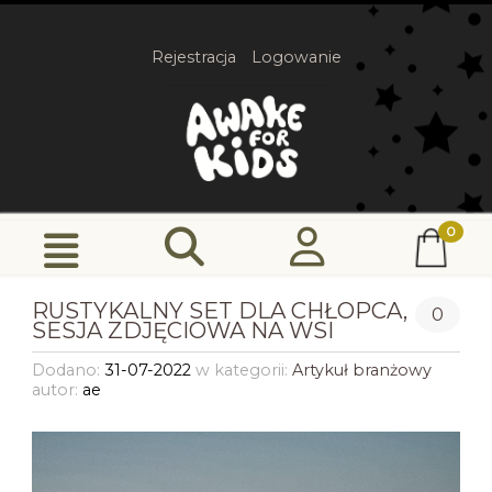
Rejestracja
Logowanie
RUSTYKALNY SET DLA CHŁOPCA,
0
SESJA ZDJĘCIOWA NA WSI
Dodano:
31-07-2022
w kategorii:
Artykuł branżowy
autor:
ae